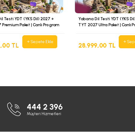
il Testi YDT (YKS Dil) 2027 +
Yabancı Dil Testi YDT (YKS Di
 Premium Paket | Canlı Program
TYT 2027 Ultra Paket | Canlı 
Sepete Ekle
Sep
9,00 TL
28.999,00 TL
444 2 396
Müşteri Hizmetleri