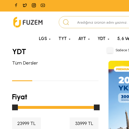
LGS
TYT
AYT
YDT
5, 6 Ve
YDT
Sadece S
Tüm Dersler
Fiyat
23999 TL
33999 TL