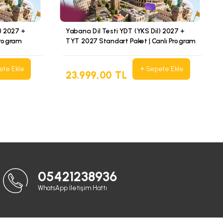
l) 2027 +
Yabancı Dil Testi YDT (YKS Dil) 2027 +
Program
TYT 2027 Standart Paket | Canlı Program
ete Ekle
Sepete Ekle
23.999,00 TL
05421238936
WhatsApp İletişim Hattı