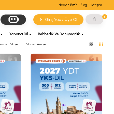
Neden Biz?
Blog
İletişim
0
Giriş Yap / Üye Ol
Yabancı Dil
Rehberlik Ve Danışmanlık
eniden Eskiye
Eskiden Yeniye