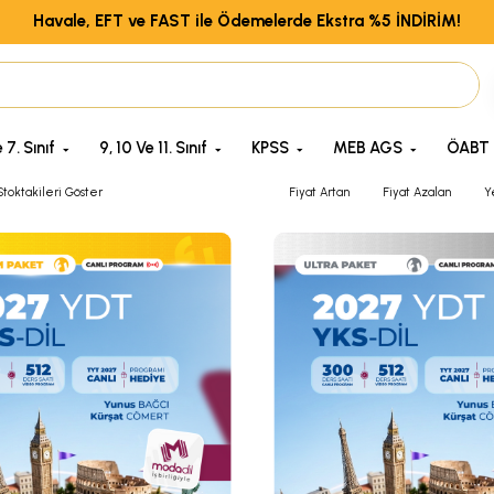
Havale, EFT ve FAST ile Ödemelerde Ekstra %5 İNDİRİM!
 7. Sınıf
9, 10 Ve 11. Sınıf
KPSS
MEB AGS
ÖABT
toktakileri Göster
Fiyat Artan
Fiyat Azalan
Y