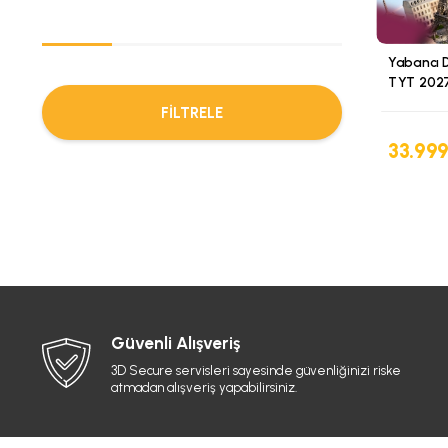
Yabancı D
TYT 2027
FILTRELE
33.99
Güvenli Alışveriş
3D Secure servisleri sayesinde güvenliğinizi riske
atmadan alışveriş yapabilirsiniz.