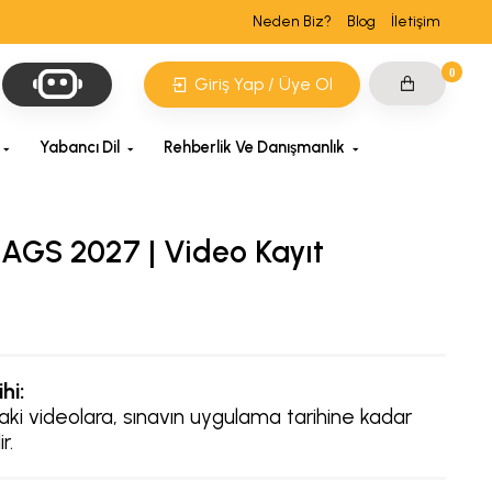
Neden Biz?
Blog
İletişim
0
Giriş Yap / Üye Ol
Yabancı Dil
Rehberlik Ve Danışmanlık
AGS 2027 | Video Kayıt
hi:
i videolara, sınavın uygulama tarihine kadar
r.