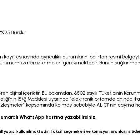
"%25 Burslu"
erin kayıt esnasında ayrıcalıklı durumlarını belirten resmi belgeyi
ni kurumumuza ibraz etmeleri gerekmektedir. Bunun sağlanmam
çeren dijital içeriktir. Bu bakımdan, 6502 sayılı Tüketicinin Ko
iği’nin 15/ğ Maddesi uyarınca “elektronik ortamda anında ifa
 sözleşmeler” kapsamında kalması sebebiyle ALICI’ nın cayma 
 numaralı WhatsApp hattına yazabilirsiniz.
pısı kullanılmaktadır. Taksit seçenekleri ve komisyon oranlarını, ödeme