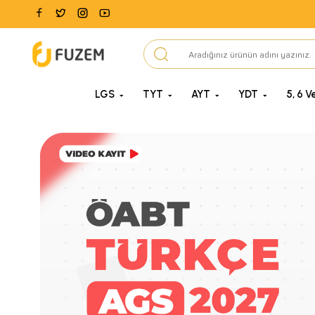
LGS
TYT
AYT
YDT
5, 6 Ve