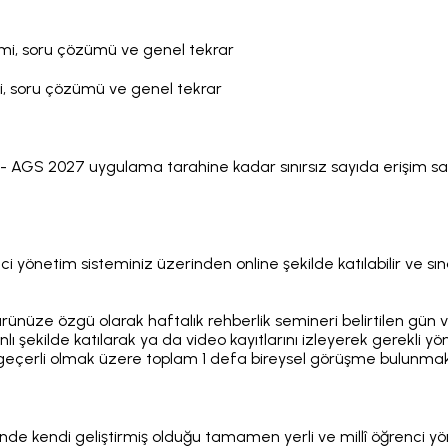
imi, soru çözümü ve genel tekrar
i, soru çözümü ve genel tekrar
AGS 2027 uygulama tarahine kadar sınırsız sayıda erişim sağl
yönetim sisteminiz üzerinden online şekilde katılabilir ve sın
türünüze özgü olarak haftalık rehberlik semineri belirtilen gün
ı şekilde katılarak ya da video kayıtlarını izleyerek gerekli yön
dar geçerli olmak üzere toplam 1 defa bireysel görüşme bulunma
 kendi geliştirmiş olduğu tamamen yerli ve millî öğrenci yön