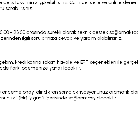
 ve ders takviminizi görebilirsiniz. Canlı derslere ve online dene
u sorabilirsiniz.
0.00 - 23.00 arasında sürekli olarak teknik destek sağlamaktadı
rinden ilgili sorularınıza cevap ve yardım alabilirsiniz.
çekim, kredi katına taksit, havale ve EFT seçenekleri ile gerçekl
ade farkı ödemenize yansıtılacaktır.
rde öndeme onayı alındıktan sonra aktivasyonunuz otomatik ola
nunuz 1 (bir) iş günü içerisinde sağlanmmış olacaktır.