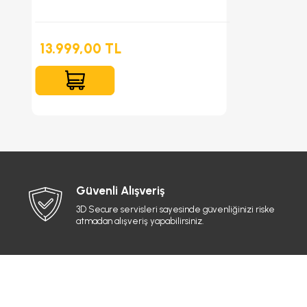
13.999,00 TL
Güvenli Alışveriş
3D Secure servisleri sayesinde güvenliğinizi riske
atmadan alışveriş yapabilirsiniz.