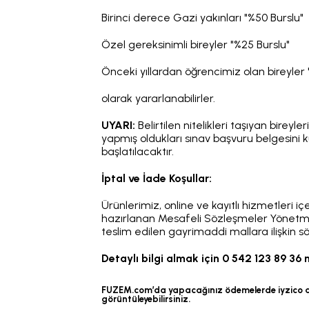
Birinci derece Gazi yakınları "%50 Burslu"
Özel gereksinimli bireyler "%25 Burslu"
Önceki yıllardan öğrencimiz olan bireyler 
olarak yararlanabilirler.
UYARI:
Belirtilen nitelikleri taşıyan bireyl
yapmış oldukları sınav başvuru belgesi
başlatılacaktır.
İptal ve İade Koşullar:
Ürünlerimiz, online ve kayıtlı hizmetleri i
hazırlanan Mesafeli Sözleşmeler Yönetmel
teslim edilen gayrimaddi mallara ilişkin
Detaylı bilgi almak için 0 542 123 89 36
FUZEM.com’da yapacağınız ödemelerde iyzico altya
görüntüleyebilirsiniz.