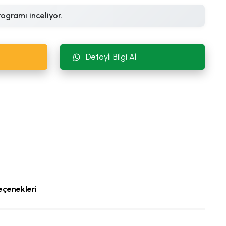
rogramı inceliyor.
Detaylı Bilgi Al
çenekleri