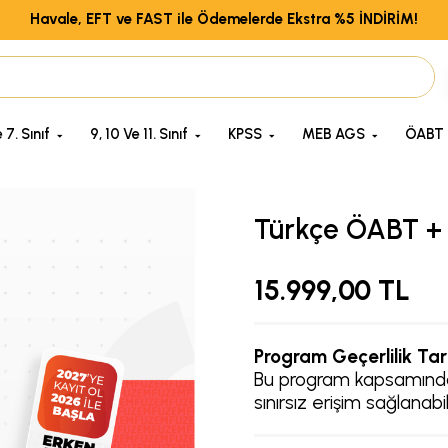
Havale, EFT ve FAST ile Ödemelerde Ekstra %5 İNDİRİM!
 7. Sınıf
9, 10 Ve 11. Sınıf
KPSS
MEB AGS
ÖABT
Türkçe ÖABT + 
15.999,00
TL
Program Geçerlilik Tari
Bu program kapsamındak
sınırsız erişim sağlanabili