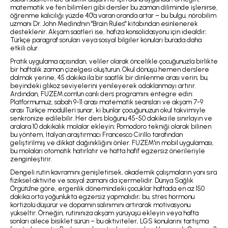
matematik ve fen bilimleri gibi dersler bu zaman diliminde işlenirse,
öğrenme kalıcılığı yüzde 40'a varan oranda artar – bu bulgu, nörobilim
uzmanı Dr. John Medina'nın "Brain Rules" kitabından esinlenerek
desteklenir. Akşam saatleri ise, hafıza konsolidasyonu için idealdir;
Türkçe paragraf soruları veya sosyal bilgiler konuları burada daha
etkili olur.
Pratik uygulama açısından, veliler olarak öncelikle çocuğunuzla birlikte
bir haftalık zaman çizelgesi oluşturun. Okul dönüşü hemen derslere
dalmak yerine, 45 dakika ila bir saatlik bir dinlenme arası verin; bu,
beyindeki glikoz seviyelerini yenileyerek odaklanmayı artırır.
Ardından, FUZEM.com'un canlı ders programını entegre edin:
Platformumuz, sabah 9-11 arası matematik seansları ve akşam 7-9
arası Türkçe modülleri sunar, ki bunlar çocuğunuzun okul takvimiyle
senkronize edilebilir. Her ders bloğunu 45-50 dakika ile sınırlayın ve
aralara 10 dakikalık molalar ekleyin; Pomodoro tekniği olarak bilinen
bu yöntem, İtalyan araştırmacı Francesco Cirillo tarafından
geliştirilmiş ve dikkat dağınıklığını önler. FUZEM'in mobil uygulaması,
bu molaları otomatik hatırlatır ve hatta hafif egzersiz önerileriyle
zenginleştirir.
Dengeli rutin kavramını genişletirsek, akademik çalışmaların yanı sıra
fiziksel aktivite ve sosyal zamanı da içermelidir. Dünya Sağlık
Örgütü'ne göre, ergenlik dönemindeki çocuklar haftada en az 150
dakika orta yoğunlukta egzersiz yapmalıdır; bu, stres hormonu
kortizolü düşürür ve dopamin salınımını artırarak motivasyonu
yükseltir. Örneğin, rutinınıza akşam yürüyüşü ekleyin veya hafta
sonları ailece bisiklet sürün – bu aktiviteler, LGS konularını tartışma