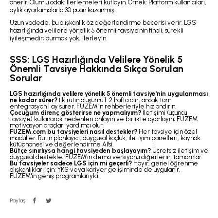
önerir. Olumlu odak: İlerlemeleri kutlayın. Örnek: Platform kullanıcıları,
aylık ayarlamalarla 30 puan kazanmış.
Uzun vadede, bu alışkanlık öz değerlendirme becerisi verir. LGS
hazırlığında velilere yönelik 5 önemli tavsiye'nin finali, sürekli
iyileşmedir; durmak yok, ilerleyin.
SSS: LGS Hazırlığında Velilere Yönelik 5
Önemli Tavsiye Hakkında Sıkça Sorulan
Sorular
LGS hazırlığında velilere yönelik 5 önemli tavsiye'nin uygulanması
ne kadar sürer?
İlk rutin oluşumu 1-2 hafta alır, ancak tam
entegrasyon 1 ay sürer. FUZEM'in rehberleriyle hızlandırın.
Çocuğum direnç gösterirse ne yapmalıyım?
İletişimi (üçüncü
tavsiye) kullanarak nedenleri anlayın ve birlikte ayarlayın; FUZEM
motivasyon araçları yardımcı olur.
FUZEM.com bu tavsiyeleri nasıl destekler?
Her tavsiye için özel
modüller: Rutin planlayıcı, duygusal koçluk, iletişim panelleri, kaynak
kütüphanesi ve değerlendirme AI'si.
Bütçe sınırlıysa hangi tavsiyeden başlayayım?
Ücretsiz iletişim ve
duygusal destekle; FUZEM'in demo versiyonu diğerlerini tamamlar.
Bu tavsiyeler sadece LGS için mi geçerli?
Hayır, genel öğrenme
alışkanlıkları için; YKS veya kariyer gelişiminde de uygulanır,
FUZEM'in geniş programlarıyla.
Paylaş :