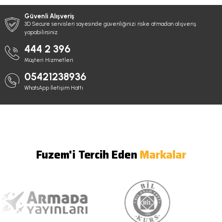
Güvenli Alışveriş
3D Secure servisleri sayesinde güvenliğinizi riske atmadan alışveriş
yapabilirsiniz.
444 2 396
Müşteri Hizmetleri
05421238936
WhatsApp İletişim Hattı
Fuzem'i Tercih Eden
Markalar