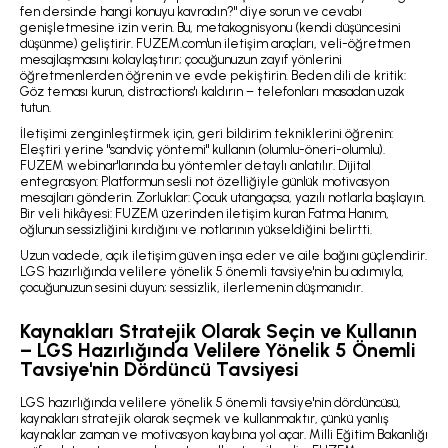
fen dersinde hangi konuyu kavradın?" diye sorun ve cevabı
genişletmesine izin verin. Bu, metakognisyonu (kendi düşüncesini
düşünme) geliştirir. FUZEM.com'un iletişim araçları, veli-öğretmen
mesajlaşmasını kolaylaştırır; çocuğunuzun zayıf yönlerini
öğretmenlerden öğrenin ve evde pekiştirin. Beden dili de kritik:
Göz teması kurun, distractions'ı kaldırın – telefonları masadan uzak
tutun.
İletişimi zenginleştirmek için, geri bildirim tekniklerini öğrenin:
Eleştiri yerine "sandviç yöntemi" kullanın (olumlu-öneri-olumlu).
FUZEM webinar'larında bu yöntemler detaylı anlatılır. Dijital
entegrasyon: Platformun sesli not özelliğiyle günlük motivasyon
mesajları gönderin. Zorluklar: Çocuk utangaçsa, yazılı notlarla başlayın.
Bir veli hikâyesi: FUZEM üzerinden iletişim kuran Fatma Hanım,
oğlunun sessizliğini kırdığını ve notlarının yükseldiğini belirtti.
Uzun vadede, açık iletişim güven inşa eder ve aile bağını güçlendirir.
LGS hazırlığında velilere yönelik 5 önemli tavsiye'nin bu adımıyla,
çocuğunuzun sesini duyun; sessizlik, ilerlemenin düşmanıdır.
Kaynakları Stratejik Olarak Seçin ve Kullanın
– LGS Hazırlığında Velilere Yönelik 5 Önemli
Tavsiye'nin Dördüncü Tavsiyesi
LGS hazırlığında velilere yönelik 5 önemli tavsiye'nin dördüncüsü,
kaynakları stratejik olarak seçmek ve kullanmaktır, çünkü yanlış
kaynaklar zaman ve motivasyon kaybına yol açar. Milli Eğitim Bakanlığı