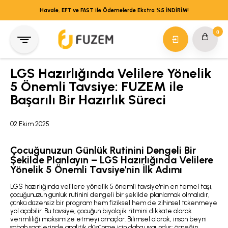
Havale, EFT ve FAST ile Ödemelerde Ekstra %5 İNDİRİM!
0
LGS Hazırlığında Velilere Yönelik
5 Önemli Tavsiye: FUZEM ile
Başarılı Bir Hazırlık Süreci
02 Ekim 2025
Çocuğunuzun Günlük Rutinini Dengeli Bir
Şekilde Planlayın – LGS Hazırlığında Velilere
Yönelik 5 Önemli Tavsiye'nin İlk Adımı
LGS hazırlığında velilere yönelik 5 önemli tavsiye'nin en temel taşı,
çocuğunuzun günlük rutinini dengeli bir şekilde planlamak olmalıdır,
çünkü düzensiz bir program hem fiziksel hem de zihinsel tükenmeye
yol açabilir. Bu tavsiye, çocuğun biyolojik ritmini dikkate alarak
verimliliği maksimize etmeyi amaçlar. Bilimsel olarak, insan beyni
sabah saatlerinde analitik düşünme için daha uygundur; örneğin,