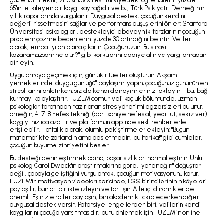
güçlendirmektir, zira sınav stresi Türkiye'deki öğrencilerin yüzde
65'ini etkileyen bir kaygı kaynağıdır ve bu, Türk Psikiyatri Derneği'nin
yıllık raporlarında vurgulanır. Duygusal destek, çocuğun kendini
değerli hissetmesini sağlar ve performans düşüşlerini önler; Stanford
Üniversitesi psikologları, destekleyici ebeveynlik tarzlarının çocuğun
problem çözme becerilerini yüzde 30 artırdığını belirtir. Veliler
olarak, empatiyi ön plana çıkarın: Çocuğunuzun "Bu sınavı
kazanamazsam ne olur?" gibi korkularını ciddiye alın ve yargılamadan
dinleyin.
Uygulamaya geçmek için, günlük ritüeller oluşturun. Akşam
yemeklerinde "duygu günlüğü" paylaşımı yapın; çocuğunuz gününün en
stresli anını anlatırken, siz de kendi deneyimlerinizi ekleyin – bu, bağ
kurmayı kolaylaştırır. FUZEM.com'un veli koçluk bölümünde, uzman
psikologlar tarafından hazırlanan stres yönetimi egzersizleri bulunur;
örneğin, 4-7-8 nefes tekniği (dört saniye nefes al, yedi tut, sekiz ver)
kaygıyı hızlıca azaltır ve platformun app'inde sesli rehberlerle
erişilebilir. Haftalık olarak, olumlu pekiştirmeler ekleyin: "Bugün
matematikte zorlandın ama pes etmedin, bu harika!" gibi cümleler,
çocuğun büyüme zihniyetini besler.
Bu desteği derinleştirmek adına, başarısızlıkları normalleştirin. Ünlü
psikolog Carol Dweck'in araştırmalarına göre, "yeteneğin" doğuştan
değil, çabayla geliştiğini vurgulamak, çocuğun motivasyonunu korur.
FUZEM'in motivasyon videoları serisinde, LGS birincilerinin hikâyeleri
paylaşılır; bunları birlikte izleyin ve tartışın. Aile içi dinamikler de
önemli: Eşinizle roller paylaşın, biri akademik takip ederken diğeri
duygusal destek versin. Potansiyel engellerden biri, velilerin kendi
kaygılarını çocuğa yansıtmasıdır; bunu önlemek için FUZEM'in online