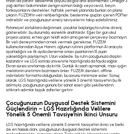
fırsatı da yaratır. Beslenme boyutu da göz ardı edilmemeli: Omega-3
yağ asitleri bakımından zengin somon balığı veya ceviz, beyin
fonksiyonlarını destekler; haftalık yemek planında bunları ön plana
çıkarın. FUZEM'in veli rehberliğinde, beslenme ipuçları içeren PDF'ler
indirebilir ve çocuğunuzun enerji seviyelerini takip edebilirsiniz.
Potansiyel zorluklara değinirsek, çocuklar başlangıçta rutine direnç
gösterebilir; bu durumda, esneklik anahtardır. Eğer bir gün okul
projesi uzarsa, ertesi gün telafi edin ama genel çerçeveyi bozmayın.
Bir veli deneyiminden örnek vermek gerekirse, FUZEM
kullanıcılarından Ayşe Hanım, oğlunun rutinini platformun AI aracıyla
ayarladığını ve ilk ayda deneme sınavı puanlarının 15 puan
yükseldiğini paylaşmıştı. Uzun vadede, bu rutin çocuğunuza disiplin
kazandırır ve LGS sonrası üniversite hazırlığında da fayda sağlar.
Ekran süresi sınırlaması da kritik: Günlük iki saati aşmamak, mavi ışığın
melatonin üretimini bozmasını önler. FUZEM dersleri, offline
indirilebilir formatta olduğundan, bu sorunu minimize eder. Sonuç
olarak, LGS hazırlığında velilere yönelik 5 önemli tavsiye'nin bu ilk
adımıyla, çocuğunuzun gününü bir sanat eseri gibi şekillendirin;
istikrarlı adımlar büyük zaferler getirir.
Çocuğunuzun Duygusal Destek Sistemini
Güçlendirin – LGS Hazırlığında Velilere
Yönelik 5 Önemli Tavsiye'nin İkinci Unsuru
LGS hazırlığında velilere yönelik 5 önemli tavsiye'nin ikinci ve belki
de en hassas olanı, çocuğunuzun duygusal destek sistemini