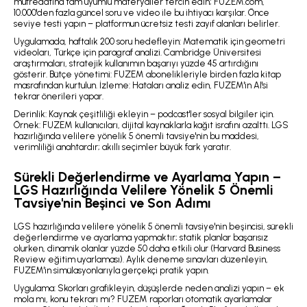
müfredatına tam uyumlu materyaller tercih edin; FUZEM.com,
10.000'den fazla güncel soru ve video ile bu ihtiyacı karşılar. Önce
seviye testi yapın – platformun ücretsiz testi zayıf alanları belirler.
Uygulamada, haftalık 200 soru hedefleyin: Matematik için geometri
videoları, Türkçe için paragraf analizi. Cambridge Üniversitesi
araştırmaları, stratejik kullanımın başarıyı yüzde 45 artırdığını
gösterir. Bütçe yönetimi: FUZEM abonelikleriyle birden fazla kitap
masrafından kurtulun. İzleme: Hataları analiz edin, FUZEM'in AI'si
tekrar önerileri yapar.
Derinlik: Kaynak çeşitliliği ekleyin – podcast'ler sosyal bilgiler için.
Örnek: FUZEM kullanıcıları, dijital kaynaklarla kağıt israfını azalttı. LGS
hazırlığında velilere yönelik 5 önemli tavsiye'nin bu maddesi,
verimliliği anahtardır; akıllı seçimler büyük fark yaratır.
Sürekli Değerlendirme ve Ayarlama Yapın –
LGS Hazırlığında Velilere Yönelik 5 Önemli
Tavsiye'nin Beşinci ve Son Adımı
LGS hazırlığında velilere yönelik 5 önemli tavsiye'nin beşincisi, sürekli
değerlendirme ve ayarlama yapmaktır; statik planlar başarısız
olurken, dinamik olanlar yüzde 50 daha etkili olur (Harvard Business
Review eğitim uyarlaması). Aylık deneme sınavları düzenleyin,
FUZEM'in simülasyonlarıyla gerçekçi pratik yapın.
Uygulama: Skorları grafikleyin, düşüşlerde neden analizi yapın – ek
mola mı, konu tekrarı mı? FUZEM raporları otomatik ayarlamalar