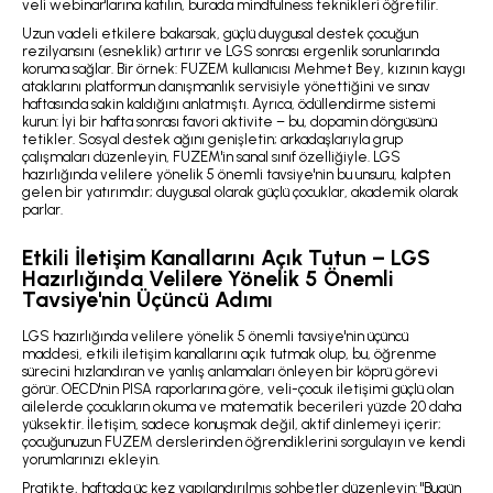
veli webinar'larına katılın, burada mindfulness teknikleri öğretilir.
Uzun vadeli etkilere bakarsak, güçlü duygusal destek çocuğun
rezilyansını (esneklik) artırır ve LGS sonrası ergenlik sorunlarında
koruma sağlar. Bir örnek: FUZEM kullanıcısı Mehmet Bey, kızının kaygı
ataklarını platformun danışmanlık servisiyle yönettiğini ve sınav
haftasında sakin kaldığını anlatmıştı. Ayrıca, ödüllendirme sistemi
kurun: İyi bir hafta sonrası favori aktivite – bu, dopamin döngüsünü
tetikler. Sosyal destek ağını genişletin; arkadaşlarıyla grup
çalışmaları düzenleyin, FUZEM'in sanal sınıf özelliğiyle. LGS
hazırlığında velilere yönelik 5 önemli tavsiye'nin bu unsuru, kalpten
gelen bir yatırımdır; duygusal olarak güçlü çocuklar, akademik olarak
parlar.
Etkili İletişim Kanallarını Açık Tutun – LGS
Hazırlığında Velilere Yönelik 5 Önemli
Tavsiye'nin Üçüncü Adımı
LGS hazırlığında velilere yönelik 5 önemli tavsiye'nin üçüncü
maddesi, etkili iletişim kanallarını açık tutmak olup, bu, öğrenme
sürecini hızlandıran ve yanlış anlamaları önleyen bir köprü görevi
görür. OECD'nin PISA raporlarına göre, veli-çocuk iletişimi güçlü olan
ailelerde çocukların okuma ve matematik becerileri yüzde 20 daha
yüksektir. İletişim, sadece konuşmak değil, aktif dinlemeyi içerir;
çocuğunuzun FUZEM derslerinden öğrendiklerini sorgulayın ve kendi
yorumlarınızı ekleyin.
Pratikte, haftada üç kez yapılandırılmış sohbetler düzenleyin: "Bugün