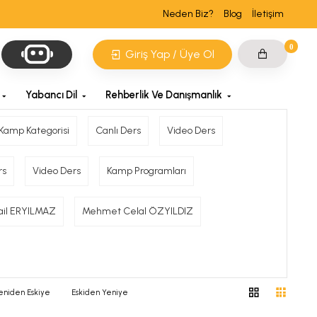
Neden Biz?
Blog
İletişim
0
Giriş Yap / Üye Ol
Yabancı Dil
Rehberlik Ve Danışmanlık
 Kamp Kategorisi
Canlı Ders
Video Ders
rs
Video Ders
Kamp Programları
ail ERYILMAZ
Mehmet Celal ÖZYILDIZ
eniden Eskiye
Eskiden Yeniye