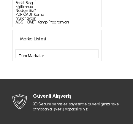
Farklı Blog
Eğitimhub
Neden Biz?
PDR ÖABT Kamp
murat aydın
AGS - ÖABT Kamp Programları
Marka Listesi
Güvenli Alışveriş
3D Secure servisleri sayesinde güvenliğinizi riske
atmadan alışveriş yapabilirsiniz.