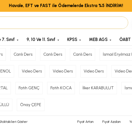
Havale, EFT ve FAST ile Ödemelerde Ekstra %5 İNDİRİM!
 7. Sınıf
9, 10 Ve 11. Sınıf
KPSS
MEB AGS
ÖABT
rs
Canlı Ders
Canlı Ders
Canlı Ders
İsmail Eryılmaz
ŞENOL
Video Ders
Video Ders
Video Ders
Video De
RTAL
Fatih GENÇ
Fatih KOCA
İlker KARABULUT
İsm
ÜLLÜ
Önay ÇEPE
toktakileri Göster
Fiyat Artan
Fiyat Azalan
Y