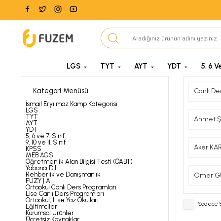
LGS
TYT
AYT
YDT
5, 6 Ve
Kategori Menüsü
Canlı De
İsmail Eryılmaz Kamp Kategorisi
LGS
TYT
Ahmet 
AYT
YDT
5, 6 ve 7. Sınıf
9, 10 ve 11. Sınıf
Aker KA
KPSS
MEB AGS
Öğretmenlik Alan Bilgisi Testi (ÖABT)
Yabancı Dil
Rehberlik ve Danışmanlık
Ömer G
FUZY | Ai
Ortaokul Canlı Ders Programları
Lise Canlı Ders Programları
Ortaokul, Lise Yaz Okulları
Sadece S
Eğitimciler
Kurumsal Ürünler
Ücretsiz Kaynaklar